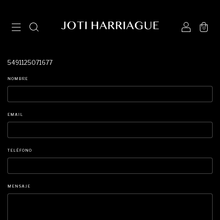
0
5491125071677
NOMBRE
EMAIL
TELÉFONO
MENSAJE